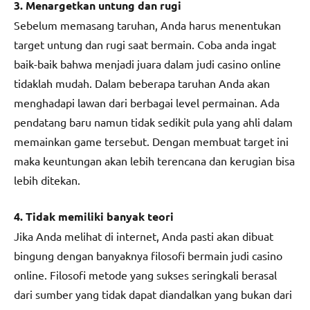
3. Menargetkan untung dan rugi
Sebelum memasang taruhan, Anda harus menentukan
target untung dan rugi saat bermain. Coba anda ingat
baik-baik bahwa menjadi juara dalam judi casino online
tidaklah mudah. Dalam beberapa taruhan Anda akan
menghadapi lawan dari berbagai level permainan. Ada
pendatang baru namun tidak sedikit pula yang ahli dalam
memainkan game tersebut. Dengan membuat target ini
maka keuntungan akan lebih terencana dan kerugian bisa
lebih ditekan.
4. Tidak memiliki banyak teori
Jika Anda melihat di internet, Anda pasti akan dibuat
bingung dengan banyaknya filosofi bermain judi casino
online. Filosofi metode yang sukses seringkali berasal
dari sumber yang tidak dapat diandalkan yang bukan dari