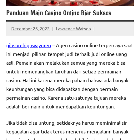
Panduan Main Casino Online Biar Sukses
December 26, 2022
Lawrence Watson
gibson-highwaymen
– Agen casino online terpercaya saat
ini menjadi pilihan tempat judi terbaik judi online uang
asli. Pemain akan melakukan semua yang mereka bisa
untuk memenangkan taruhan dari setiap permainan
casino. Hal ini karena mereka paham bahwa ada banyak
keuntungan yang bisa didapatkan dengan bermain
permainan casino. Karena satu-satunya tujuan mereka
adalah bermain untuk mendapatkan keuntungan.
Jika tidak bisa untung, setidaknya harus meminimalisir
kegagalan agar tidak terus menerus mengalami banyak