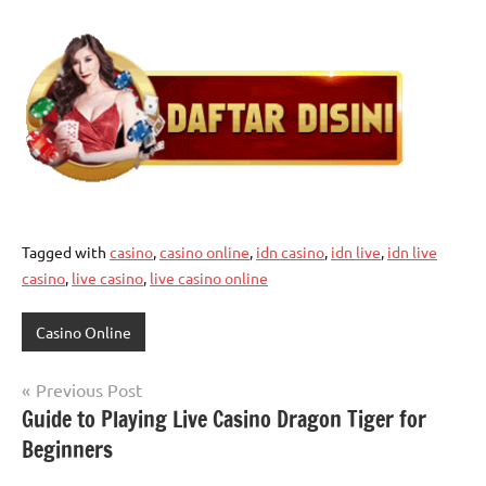
Tagged with
casino
,
casino online
,
idn casino
,
idn live
,
idn live
casino
,
live casino
,
live casino online
Casino Online
Post
Previous Post
Guide to Playing Live Casino Dragon Tiger for
navigation
Beginners