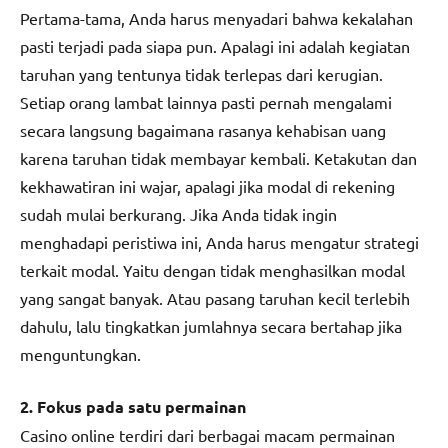
Pertama-tama, Anda harus menyadari bahwa kekalahan
pasti terjadi pada siapa pun. Apalagi ini adalah kegiatan
taruhan yang tentunya tidak terlepas dari kerugian.
Setiap orang lambat lainnya pasti pernah mengalami
secara langsung bagaimana rasanya kehabisan uang
karena taruhan tidak membayar kembali. Ketakutan dan
kekhawatiran ini wajar, apalagi jika modal di rekening
sudah mulai berkurang. Jika Anda tidak ingin
menghadapi peristiwa ini, Anda harus mengatur strategi
terkait modal. Yaitu dengan tidak menghasilkan modal
yang sangat banyak. Atau pasang taruhan kecil terlebih
dahulu, lalu tingkatkan jumlahnya secara bertahap jika
menguntungkan.
2. Fokus pada satu permainan
Casino online terdiri dari berbagai macam permainan