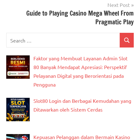
Next Post
Guide to Playing Casino Mega Wheel From
Pragmatic Play
Search
Search
for:
Faktor yang Membuat Layanan Admin Slot
80 Banyak Mendapat Apresiasi: Perspektif
Pelayanan Digital yang Berorientasi pada
Pengguna
Slot80 Login dan Berbagai Kemudahan yang
Ditawarkan oleh Sistem Cerdas
Kepuasan Pelanggan dalam Bermain Kasino