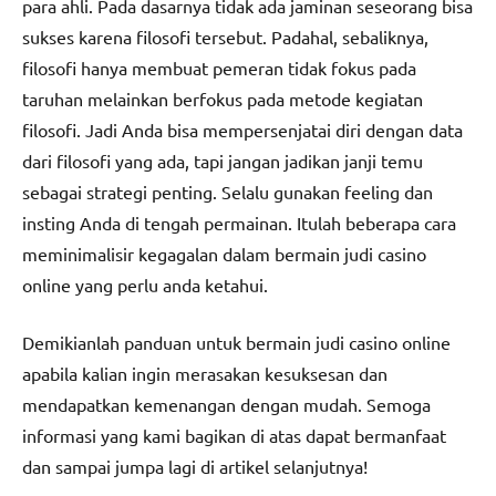
para ahli. Pada dasarnya tidak ada jaminan seseorang bisa
sukses karena filosofi tersebut. Padahal, sebaliknya,
filosofi hanya membuat pemeran tidak fokus pada
taruhan melainkan berfokus pada metode kegiatan
filosofi. Jadi Anda bisa mempersenjatai diri dengan data
dari filosofi yang ada, tapi jangan jadikan janji temu
sebagai strategi penting. Selalu gunakan feeling dan
insting Anda di tengah permainan. Itulah beberapa cara
meminimalisir kegagalan dalam bermain judi casino
online yang perlu anda ketahui.
Demikianlah panduan untuk bermain judi casino online
apabila kalian ingin merasakan kesuksesan dan
mendapatkan kemenangan dengan mudah. Semoga
informasi yang kami bagikan di atas dapat bermanfaat
dan sampai jumpa lagi di artikel selanjutnya!